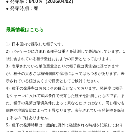
● 発芽率：
84.0％（2026/04/02）
● 発芽時期：
春
最新情報はこちら
1）日本国内で採取した種子です。
2）パッケージに含まれる種子は重さを計測して袋詰めしています。1
袋に含まれている種子数はおおよその目安となっております。
3）表示されている単位重量当たりの種子数は実測値に基づきます
が、種子の大きさは植物個体や産地によってばらつきがあります。表
示されている値はあくまで目安としてご検討ください。
4）種子の発芽率はおおよその目安となっております。発芽率は種子
をシャーレに入れて室温条件で発芽した種子を計測したものです。ま
た、種子の発芽は環境条件によって異なるだけではなく、同じ種でも
個体や地域集団によっても異なります。表記されている発芽率を保証
するものではありません。
5）種子の発芽時期は一般的に野外で確認される時期を記載しており