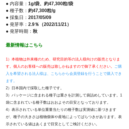
● 内容量：
1g/袋、約47,300粒/袋
● 種子数：
約47,300粒/g
● 採集日：
2017/05/09
● 発芽率：
2.9％（2022/11/21）
● 発芽時期：
秋
最新情報はこちら
1）本植物は外来種のため、研究目的等の法人様向けの販売となりま
す。個人のお客様への販売は致しかねますので御了承ください。
ご購
入を希望される法人様は、こちらから会員登録を行うことで購入でき
ます。
2）日本国内で採取した種子です。
3）パッケージに含まれる種子は重さを計測して袋詰めしています。1
袋に含まれている種子数はおおよその目安となっております。
4）表示されている単位重量当たりの種子数は実測値に基づきます
が、種子の大きさは植物個体や産地によってばらつきがあります。表
示されている値はあくまで目安としてご検討ください。